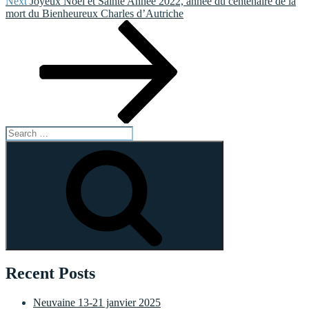
Next
Next
Joyeux Noël et Sainte Année 2022, année du centenaire de la
Post
mort du Bienheureux Charles d’Autriche
Search
for:
Search
Recent Posts
Neuvaine 13-21 janvier 2025