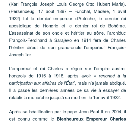
(Karl François Joseph Louis George Otto Hubert Maria),
(Persenbeug, 17 août 1887 – Funchal, Madère, 1 avril
1922) fut le dernier empereur d’Autriche, le dernier roi
apostolique de Hongrie et le dernier roi de Bohême.
L’assassinat de son oncle et héritier au trône, l’archiduc
François-Ferdinand à Sarajevo en 1914 fera de Charles
l’héritier direct de son grand-oncle l’empereur François-
Joseph 1er.
L’empereur et roi Charles a régné sur l’empire austro-
hongrois de 1916 à 1918, après avoir «
renoncé à la
participation
aux affaires de l’État”
, mais n’a jamais abdiqué.
Il a passé les dernières années de sa vie à essayer de
rétablir la monarchie jusqu’à sa mort en le 1er avril 1922.
Après sa béatification par le pape Jean-Paul II en 2004, il
est connu comme le
Bienheureux Empereur Charles
d’Autriche
ou
Bienheureux Charles d’Autriche
et fêté le
21 octobre, jour de son mariage avec la princesse Zita de