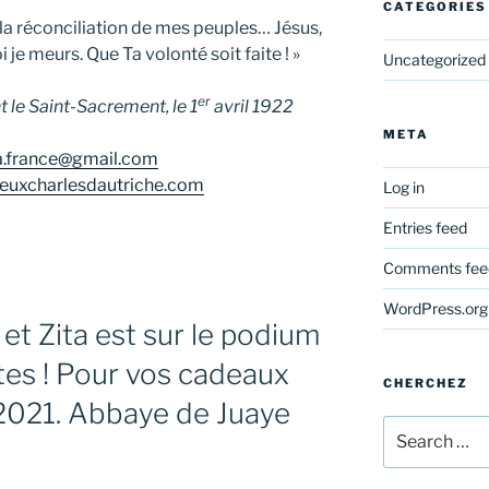
CATEGORIES
 la réconciliation de mes peuples… Jésus,
oi je meurs. Que Ta volonté soit faite ! »
Uncategorized
er
 le Saint-Sacrement, le 1
avril 1922
META
a.france@gmail.com
reuxcharlesdautriche.com
Log in
Entries feed
Comments fee
WordPress.org
 et Zita est sur le podium
tes ! Pour vos cadeaux
CHERCHEZ
2021. Abbaye de Juaye
Search
for: