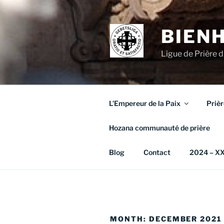
Skip
to
content
BIEN
Ligue de Prière 
L’Empereur de la Paix
Prièr
Hozana communauté de prière
Blog
Contact
2024 – XX 
MONTH:
DECEMBER 2021