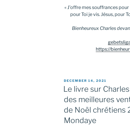
« J’offre mes souffrances pour
pour Toi je vis. Jésus, pour T
Bienheureux Charles devant
gebetslig
https://bienheu
POSTED
DECEMBER 14, 2021
ON
Le livre sur Charles
des meilleures ven
de Noël chrétiens 
Mondaye