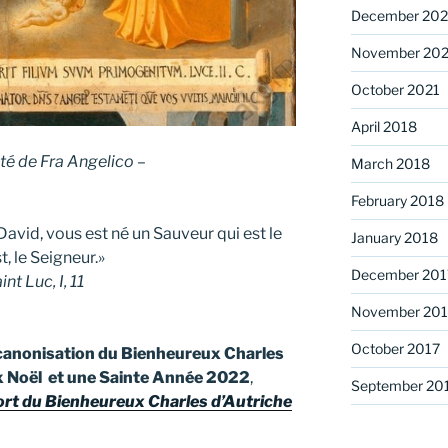
December 202
November 202
October 2021
April 2018
ité de Fra Angelico –
March 2018
February 2018
 David, vous est né un Sauveur qui est le
January 2018
t, le Seigneur.»
December 201
int Luc, I, 11
November 201
October 2017
a canonisation
du Bienheureux Charles
x Noël
et une
Sainte Année 2022
,
September 20
ort du Bienheureux Charles d’Autriche