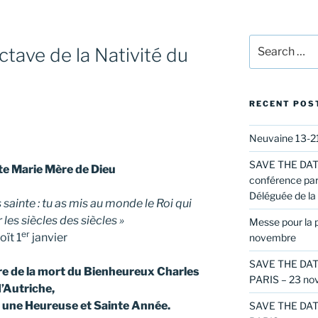
Search
ctave de la Nativité du
for:
RECENT POS
Neuvaine 13-21
SAVE THE DATE
te Marie Mère de Dieu
conférence par
Déléguée de la 
 sainte : tu as mis au monde le Roi qui
rre pour les siècles des siècles »
Messe pour la p
er
oït 1
janvier
novembre
SAVE THE DAT
re de la mort du Bienheureux Charles
PARIS – 23 no
’Autriche,
 une Heureuse et Sainte Année.
SAVE THE DAT