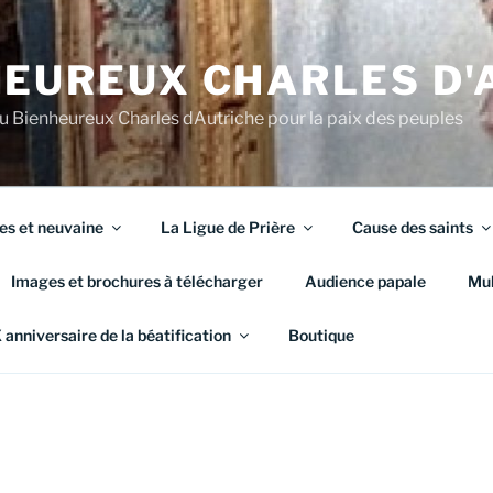
HEUREUX CHARLES D'
du Bienheureux Charles dAutriche pour la paix des peuples
es et neuvaine
La Ligue de Prière
Cause des saints
Images et brochures à télécharger
Audience papale
Mul
anniversaire de la béatification
Boutique