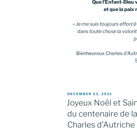
Que l’Enfant-Dieu 
et que la paix
« Je me suis toujours efforcé
dans toute chose la volonté 
p
Bienheureux Charles d’Autri
POSTED
DECEMBER 23, 2021
ON
Joyeux Noël et Sai
du centenaire de l
Charles d’Autriche