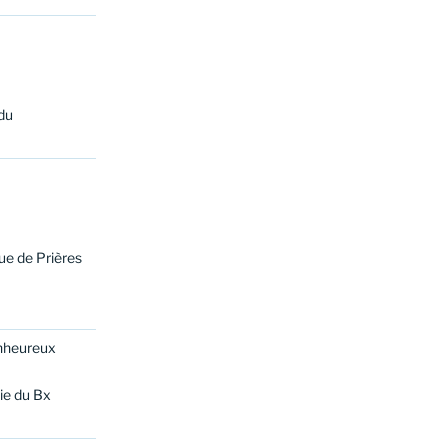
du
ue de Prières
enheureux
vie du Bx