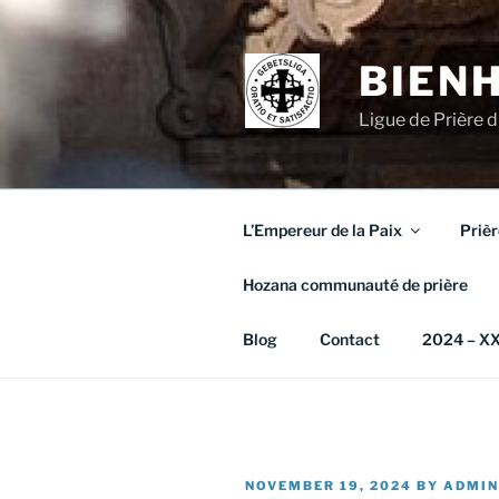
Skip
to
content
BIEN
Ligue de Prière 
L’Empereur de la Paix
Prièr
Hozana communauté de prière
Blog
Contact
2024 – XX 
POSTED
NOVEMBER 19, 2024
BY
ADMIN