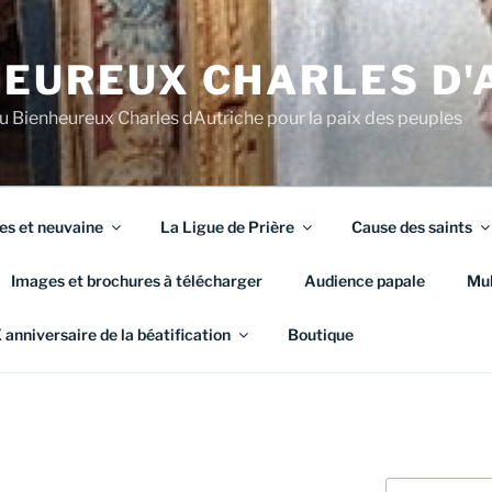
HEUREUX CHARLES D'
du Bienheureux Charles dAutriche pour la paix des peuples
es et neuvaine
La Ligue de Prière
Cause des saints
Images et brochures à télécharger
Audience papale
Mul
anniversaire de la béatification
Boutique
Search