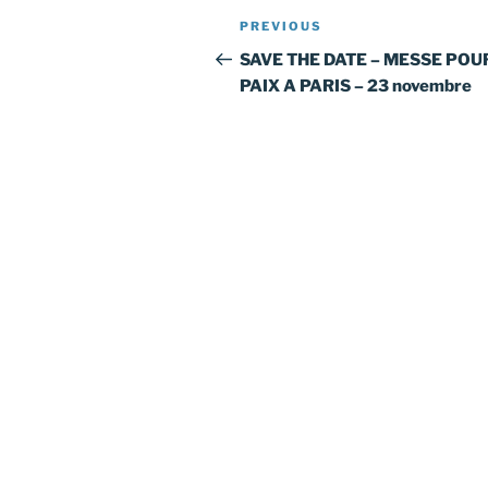
Post
Previous
PREVIOUS
navigation
Post
SAVE THE DATE – MESSE POU
PAIX A PARIS – 23 novembre