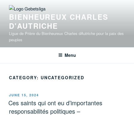
Skip
to
BIENHEUREUX CHARLES
content
D'AUTRICHE
Ligue de Prière du Bienheureux Charles dAutriche pour la paix des
peuples
Menu
CATEGORY:
UNCATEGORIZED
POSTED
JUNE 15, 2024
ON
Ces saints qui ont eu d’importantes
responsabilités politiques –