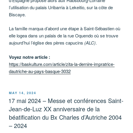
d’Espagne propose alors aux Habsbourg-Lorraine
l’utilisation du palais Uribarria à Lekeitio, sur la côte de
Biscaye.
La famille marqua d’abord une étape à Saint-Sébastien où
elle logea dans un palais de la rue Oquendo où se trouve
aujourd’hui l’église des pères capucins
(ALC)
.
Voyez notre article :
https://baskulture.com/article/zita-la-dernire-impratrice-
dautriche-au-pays-basque-3032
POSTED
MAY 14, 2024
ON
17 mai 2024 – Messe et conférences Saint-
Jean-de-Luz XX anniversaire de la
béatification du Bx Charles d’Autriche 2004
– 2024